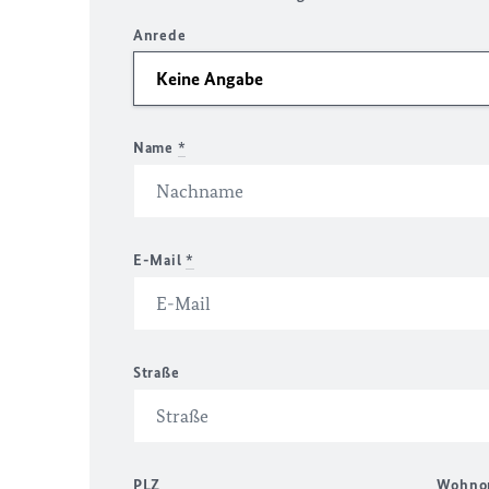
Anrede
Name
*
E-Mail
*
Straße
PLZ
Wohno